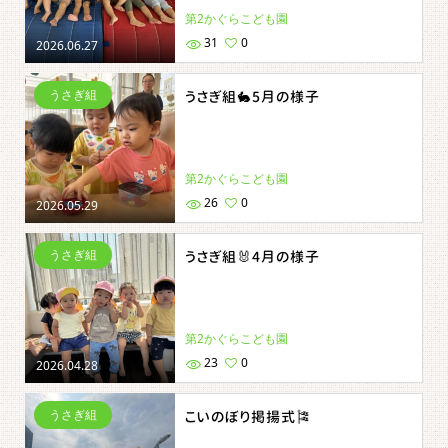
第2かぐらこども園
31
0
2026.06.27
うさぎ組
うさぎ組🐇5月の様子
第2かぐらこども園
26
0
2026.05.29
うさぎ組
うさぎ組🐰4月の様子
第2かぐらこども園
23
0
2026.04.28
うさぎ組
こいのぼり掲揚式🎏