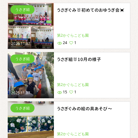
うさぎ組
うさぎぐみ🐰初めてのおゆうぎ会💓
第2かぐらこども園
24
1
2025.11.07
うさぎ組
うさぎ組🐰10月の様子
第2かぐらこども園
15
1
2025.11.07
うさぎ組
うさぎぐみの絵の具あそび〜
第2かぐらこども園