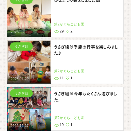
ひなまつり会をしました🎎
第2かぐらこども園
29
2
2026.03.03
うさぎ組
うさぎ組🐰季節の行事を楽しみまし
た♪
第2かぐらこども園
11
1
2026.01.29
うさぎ組
うさぎ組🐰今年もたくさん遊びまし
た♩
第2かぐらこども園
19
1
2025.12.27