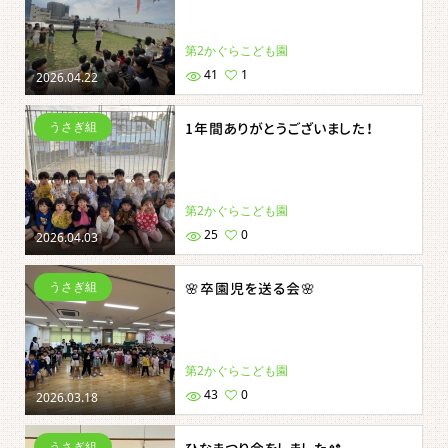
第2かぐらこども園
41
1
2026.04.22
うさぎ組
1年間ありがとうございました！
第2かぐらこども園
25
0
2026.04.03
うさぎ組
🌸卒園児を送る会🌸
第2かぐらこども園
43
0
2026.03.18
うさぎ組